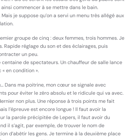
t ainsi commencer à se mettre dans le bain.
 Mais je suppose qu’on a servi un menu très allégé aux
ation.
u premier groupe de cinq : deux femmes, trois hommes. Je
s. Rapide réglage du son et des éclairages, puis
ontracter un peu.
te centaine de spectateurs. Un chauffeur de salle lance
« en condition ».
au… Dans ma poitrine, mon cœur se signale avec
s pour éviter le zéro absolu et le ridicule qui va avec.
ernier non plus. Une réponse à trois points me fait
is l’épreuve est encore longue ! Il faut avoir la
r la parole précipitée de Lepers, il faut avoir du
and il s’agit, par exemple, de trouver le nom de
ion d’abêtir les gens. Je termine à la deuxième place