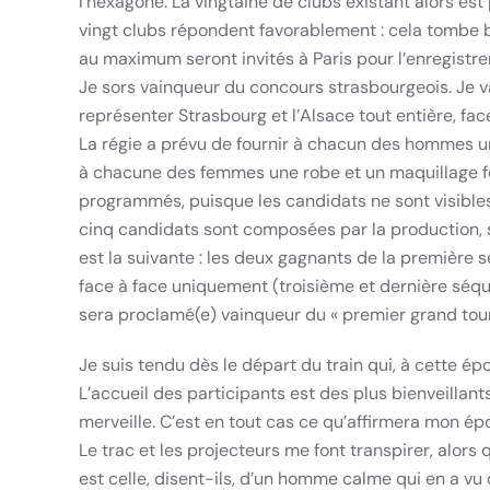
l’hexagone. La vingtaine de clubs existant alors est
vingt clubs répondent favorablement : cela tombe 
au maximum seront invités à Paris pour l’enregistre
Je sors vainqueur du concours strasbourgeois. Je v
représenter Strasbourg et l’Alsace tout entière, fac
La régie a prévu de fournir à chacun des hommes u
à chacune des femmes une robe et un maquillage fé
programmés, puisque les candidats ne sont visibles 
cinq candidats sont composées par la production, se
est la suivante : les deux gagnants de la première sé
face à face uniquement (troisième et dernière séque
sera proclamé(e) vainqueur du « premier grand tourn
Je suis tendu dès le départ du train qui, à cette é
L’accueil des participants est des plus bienveillan
merveille. C’est en tout cas ce qu’affirmera mon ép
Le trac et les projecteurs me font transpirer, alor
est celle, disent-ils, d’un homme calme qui en a vu d