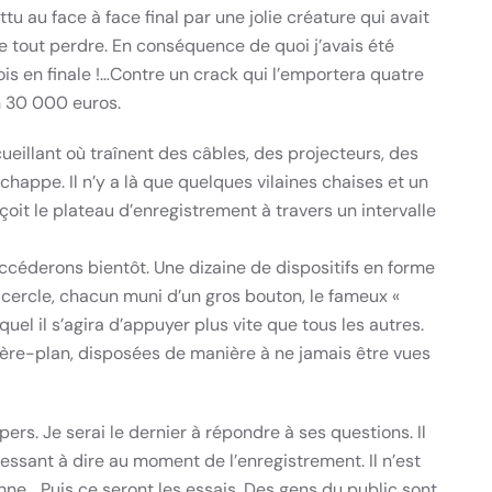
ttu au face à face final par une jolie créature qui avait
e tout perdre. En conséquence de quoi j’avais été
ois en finale !…Contre un crack qui l’emportera quatre
n 30 000 euros.
eillant où traînent des câbles, des projecteurs, des
chappe. Il n’y a là que quelques vilaines chaises et un
oit le plateau d’enregistrement à travers un intervalle
céderons bientôt. Une dizaine de dispositifs en forme
cercle, chacun muni d’un gros bouton, le fameux «
equel il s’agira d’appuyer plus vite que tous les autres.
rrière-plan, disposées de manière à ne jamais être vues
pers. Je serai le dernier à répondre à ses questions. Il
ressant à dire au moment de l’enregistrement. Il n’est
nne… Puis ce seront les essais. Des gens du public sont