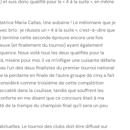
et suis donc qualifié pour le « 4 à la suite », en même
antatrice Maria Callas. Une aubaine ! Le mélomane que je
avec brio : je réussis un « 4 à la suite », c’est-à-dire que
et termine cette seconde épreuve encore une fois
reuve (et finalement du tournoi) ayant également
équence. Nous voilà tous les deux qualifiés pour la
 là, misère pour moi, il va m’infliger une cuisante défaite
pas l’un des deux finalistes du premier tournoi national
a perdante en finale de l’autre groupe de cinq a fait
is considéré comme troisième de cette compétition
cablé dans la coulisse, tandis que souffrent les
conforte en me disant que ce concours était à ma
té de la trempe du champion final qu’il sera un peu
ituelles. Le tournoi des clubs doit être diffusé sur