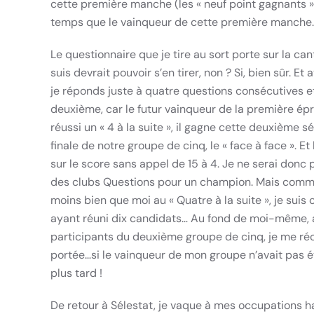
cette première manche (les « neuf point gagnants ») 
temps que le vainqueur de cette première manche.
Le questionnaire que je tire au sort porte sur la c
suis devrait pouvoir s’en tirer, non ? Si, bien sûr. Et 
je réponds juste à quatre questions consécutives 
deuxième, car le futur vainqueur de la première ép
réussi un « 4 à la suite », il gagne cette deuxième s
finale de notre groupe de cinq, le « face à face ». Et
sur le score sans appel de 15 à 4. Je ne serai donc 
des clubs Questions pour un champion. Mais comme l
moins bien que moi au « Quatre à la suite », je su
ayant réuni dix candidats… Au fond de moi-même, ac
participants du deuxième groupe de cinq, je me ré
portée…si le vainqueur de mon groupe n’avait pas é
plus tard !
De retour à Sélestat, je vaque à mes occupations hab