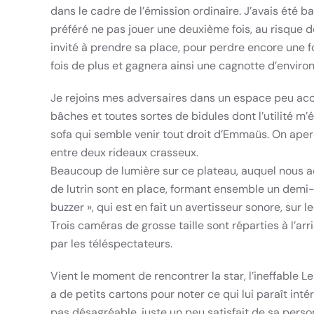
dans le cadre de l’émission ordinaire. J’avais été ba
préféré ne pas jouer une deuxième fois, au risque d
invité à prendre sa place, pour perdre encore une f
fois de plus et gagnera ainsi une cagnotte d’enviro
Je rejoins mes adversaires dans un espace peu accu
bâches et toutes sortes de bidules dont l’utilité m’é
sofa qui semble venir tout droit d’Emmaüs. On aperç
entre deux rideaux crasseux.
Beaucoup de lumière sur ce plateau, auquel nous ac
de lutrin sont en place, formant ensemble un demi-
buzzer », qui est en fait un avertisseur sonore, sur l
Trois caméras de grosse taille sont réparties à l’a
par les téléspectateurs.
Vient le moment de rencontrer la star, l’ineffable Le
a de petits cartons pour noter ce qui lui paraît inté
pas désagréable, juste un peu satisfait de sa perso