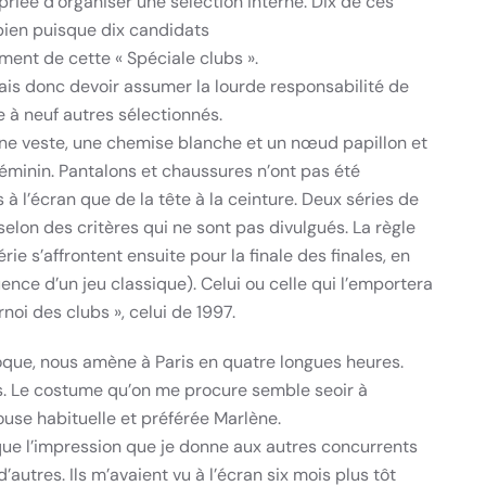
 priée d’organiser une sélection interne. Dix de ces
bien puisque dix candidats
ment de cette « Spéciale clubs ».
ais donc devoir assumer la lourde responsabilité de
e à neuf autres sélectionnés.
ne veste, une chemise blanche et un nœud papillon et
minin. Pantalons et chaussures n’ont pas été
à l’écran que de la tête à la ceinture. Deux séries de
lon des critères qui ne sont pas divulgués. La règle
rie s’affrontent ensuite pour la finale des finales, en
nce d’un jeu classique). Celui ou celle qui l’emportera
oi des clubs », celui de 1997.
poque, nous amène à Paris en quatre longues heures.
ts. Le costume qu’on me procure semble seoir à
ouse habituelle et préférée Marlène.
s que l’impression que je donne aux autres concurrents
’autres. Ils m’avaient vu à l’écran six mois plus tôt