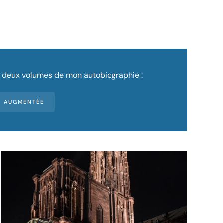
es deux volumes de mon autobiographie :
ON AUGMENTÉE