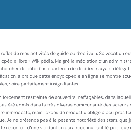
reflet de mes activités de guide ou d’écrivain. Sa vocation 
lopédie libre » Wikipédia. Malgré la médiation d’un administra
 à rechercher du côté d’un quarteron de décideurs ayant délég
ification, alors que cette encyclopédie en ligne se montre souv
s, voire parfaitement insignifiantes !
 forcément restreinte de souvenirs ineffaçables, dans laquel
r pas été admis dans la très diverse communauté des acteurs c
tre immodeste, mais l’excès de modestie oblige à peu près tou
que. Je ne prétends pas à la pesante notoriété des stars, que 
 réconfort d’une vie dont on aura reconnu l’utilité publique 