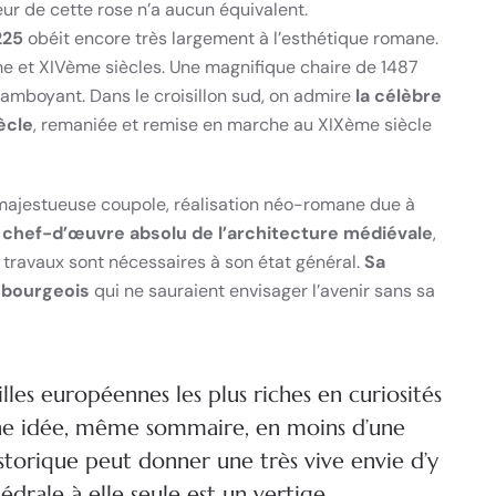
ur de cette rose n’a aucun équivalent.
225
obéit encore très largement à l’esthétique romane.
me et XIVème siècles. Une magnifique chaire de 1487
flamboyant. Dans le croisillon sud, on admire
la célèbre
ècle
, remaniée et remise en marche au XIXème siècle
 majestueuse coupole, réalisation néo-romane due à
chef-d’œuvre absolu de l’architecture médiévale
,
s travaux sont nécessaires à son état général.
Sa
asbourgeois
qui ne sauraient envisager l’avenir sans sa
lles européennes les plus riches en curiosités
une idée, même sommaire, en moins d’une
historique peut donner une très vive envie d’y
drale à elle seule est un vertige