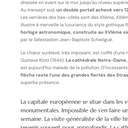
dressée en avant sur le mur jusqu’au niveau supérie
Au transept sud,
un double portail achevé vers 1
Les verrières des bas-côtés sont des XIIème, XIIIè
illustre à merveille la luxuriance du style gothique 
horloge astronomique, construite au XVIème si
par le Sélestadien Jean-Baptiste Schwilgué.
Le chœur surélevé, très imposant, est coiffé d’une
Gustave Klotz (1844).
La cathédrale Notre-Dame, 
est aujourd’hui malade de la pollution. D’incessant
flèche reste l’une des grandes fiertés des Str
superbe présence.
La capitale européenne se situe dans les vi
monumentales. Impossible de s’en faire 
semaine. La visite généraliste de la ville 
revenir souvent pour approfondir. La cathé