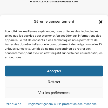
Gérer le consentement
ALSACE.VISITEGUIDEE@GMAIL.COM
Pour offrir les meilleures expériences, nous utilisons des technologies
07 67 45 08 74
telles que les cookies pour stocker et/ou accéder aux informations des
appareils. Le fait de consentir à ces technologies nous permettra de
traiter des données telles que le comportement de navigation ou les ID
uniques sur ce site. Le fait de ne pas consentir ou de retirer son
TARIFS ET RÉSERVATION
consentement peut avoir un effet négatif sur certaines caractéristiques
et fonctions.
VISITES GUIDÉES
À PROPOS DE MOI
Accepter
MES PUBLICATIONS
Refuser
MES AMIS ARTISTES
Voir les préférences
WIKIPEDIA DE SUBSTITUTION
Politique de
Règlement général sur la protection des
Mentions
Mentions légales
-
Politique de cookies
-
Protection des données
-