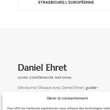
STRASBOURG L’EUROPÉENNE
Daniel Ehret
GUIDE CONFÉRENCIER NATIONAL
Découvrez l'Alsace avec Daniel Ehret,
guide-
conférencier national depuis 1985
: percez les
Gérer le consentement
secrets des perles d'Alsace, comme Riquewihr ou
Sélestat, bercés par des
anecdotes espiègles
au
Pour offrir les meilleures expériences, nous utilisons des technologies telle