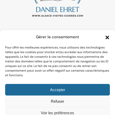
Gérer le consentement
ALSACE.VISITEGUIDEE@GMAIL.COM
Pour offrir les meilleures expériences, nous utilisons des technologies
07 67 45 08 74
telles que les cookies pour stocker et/ou accéder aux informations des
appareils. Le fait de consentir à ces technologies nous permettra de
traiter des données telles que le comportement de navigation ou les ID
uniques sur ce site. Le fait de ne pas consentir ou de retirer son
TARIFS ET RÉSERVATION
consentement peut avoir un effet négatif sur certaines caractéristiques
et fonctions.
VISITES GUIDÉES
À PROPOS DE MOI
Accepter
MES PUBLICATIONS
Refuser
MES AMIS ARTISTES
Voir les préférences
WIKIPEDIA DE SUBSTITUTION